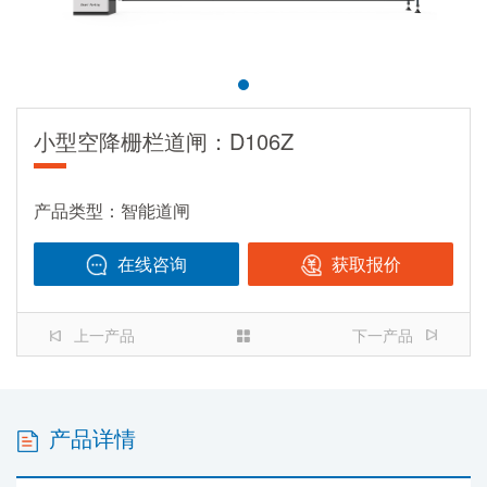
小型空降栅栏道闸：D106Z
产品类型：智能道闸
在线咨询
获取报价
138-2370-6330
上一产品
下一产品
产品详情