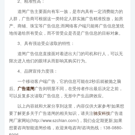
2、精准性高：
道闸广告主要面向有车一族，是市内具有一定消费能力的
人群，广告商可根据这一类特定人群实施广告精准投放，如房
产、商铺、珠宝等广告信息;而网络客户端只能将广告信息笼统
地传递给所有受众，而不管受众是否是广告信息的目标对象。
3、具有强迫受众读取的特性：
道闸广告信息直接面对着进出大门的司机和行人，可以无
限次进入他们的眼球从而影响其购买行为。
4、品牌宣传力度强：
一个移动客户端广告，它的信息可能在2秒后就被抛之脑
后。
广告道闸
广告则明显不同，在受传者作出最后决定之前，
可以反复多次读取广告信息，无形中产生品牌效应。
以上内容就和大家分享到这里，内容仅供大家参考!如果想
要了解更多关于广告道闸的相关知识，请关注
驰安科技
广告道
闸厂家网站(http://www.szchian.com/)，我们会定期更新;如果
想要咨询智能道闸价格，欢迎来电咨询!咨询热线：138-0880-
5006