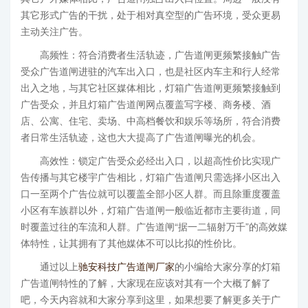
其它形式广告的干扰，处于相对真空型的广告环境，受众更易
主动关注广告。
高频性：符合消费者生活轨迹，广告道闸更频繁接触广告
受众广告道闸进驻的汽车出入口，也是社区内车主和行人经常
出入之地，与其它社区媒体相比，灯箱广告道闸更频繁接触到
广告受众，并且灯箱广告道闸网点覆盖写字楼、商务楼、酒
店、公寓、住宅、卖场、中高档餐饮和娱乐等场所，符合消费
者日常生活轨迹，这也大大提高了广告道闸曝光的机会。
高效性：锁定广告受众必经出入口，以超高性价比实现广
告传播与其它楼宇广告相比，灯箱广告道闸只需选择小区出入
口一至两个广告位就可以覆盖全部小区人群。而且除重度覆盖
小区有车族群以外，灯箱广告道闸一般临近都市主要街道，同
时覆盖过往的车流和人群。广告道闸“据一二辐射万千”的高效媒
体特性，让其拥有了其他媒体不可以比拟的性价比。
通过以上
驰安科技
广告道闸厂家
的小编给大家分享的灯箱
广告道闸特性的了解，大家现在应该对其有一个大概了解了
吧，今天内容就和大家分享到这里，如果想要了解更多关于广