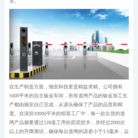
求。
在生产制造方面，驰安科技更是精益求精。公司拥有
平米的自主钣金车间，所有道闸产品的钣金加工生
5000
产都由驰安自己完成，从源头确保了产品的品质和精
度。在深圳
平米的组装工厂中，每一款出货的道
10000
闸产品都要通过
道工序的层层把关，并经过
次
128
2000
以上的升降测试，确保每台道闸的误差小于
毫米，运
1.5