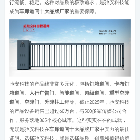
行流畅、稳定。这种对品质的极致追求，是驰安科技能
成为
车库道闸十大品牌厂家
的重要保障。
驰安科技的产品线非常多元化，包括
灯箱道闸
、
卡布灯
箱道闸
、
人行广告门
、
智能道闸
、
超级道闸
、
重型空降
道闸
、
空降门
、
升降柱工程
等。截止
年，驰安科技
2025
的产品设备销售已超过
万台，与
多家传媒公司合
60
500
作，服务落地
个核心城市。这些实实在在的成就，
365
无疑是驰安科技在
车库道闸十大品牌厂家
中实力的最佳
证明。选择驰安科技，就是选择品质、创新和值得信赖