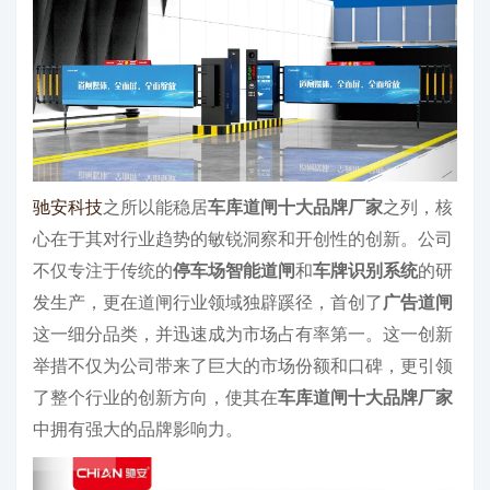
驰安科技
之所以能稳居
车库道闸十大品牌厂家
之列，核
心在于其对行业趋势的敏锐洞察和开创性的创新。公司
不仅专注于传统的
停车场智能道闸
和
车牌识别系统
的研
发生产，更在道闸行业领域独辟蹊径，首创了
广告道闸
这一细分品类，并迅速成为市场占有率第一。这一创新
举措不仅为公司带来了巨大的市场份额和口碑，更引领
了整个行业的创新方向，使其在
车库道闸十大品牌厂家
中拥有强大的品牌影响力。