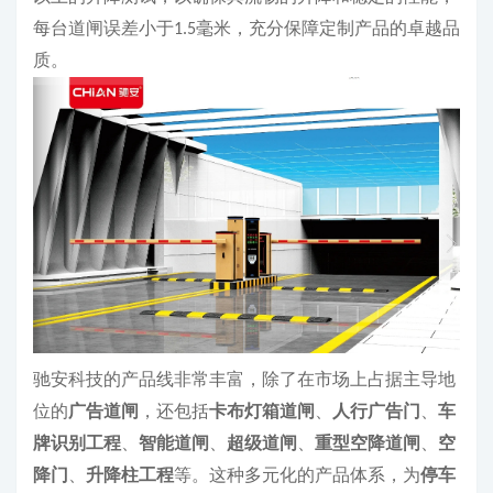
每台道闸误差小于
毫米，充分保障定制产品的卓越品
1.5
质。
驰安科技的产品线非常丰富，除了在市场上占据主导地
位的
广告道闸
，还包括
卡布灯箱道闸
、
人行广告门
、
车
牌识别工程
、
智能道闸
、
超级道闸
、
重型空降道闸
、
空
降门
、
升降柱工程
等。这种多元化的产品体系，为
停车