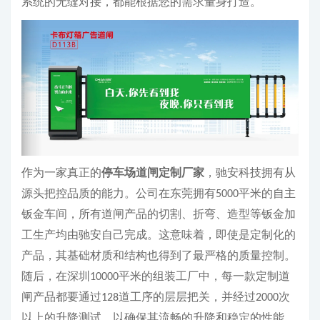
系统的无缝对接，都能根据您的需求量身打造。
作为一家真正的
停车场道闸定制厂家
，驰安科技拥有从
源头把控品质的能力。公司在东莞拥有
平米的自主
5000
钣金车间，所有道闸产品的切割、折弯、造型等钣金加
工生产均由驰安自己完成。这意味着，即使是定制化的
产品，其基础材质和结构也得到了最严格的质量控制。
随后，在深圳
平米的组装工厂中，每一款定制道
10000
闸产品都要通过
道工序的层层把关，并经过
次
128
2000
以上的升降测试，以确保其流畅的升降和稳定的性能，