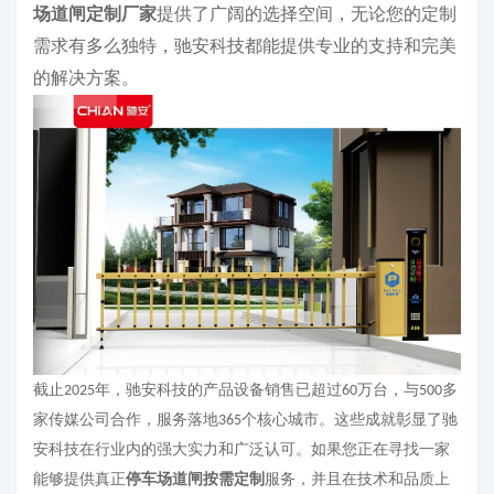
场道闸定制厂家
提供了广阔的选择空间，无论您的定制
需求有多么独特，驰安科技都能提供专业的支持和完美
的解决方案。
截止
年，驰安科技的产品设备销售已超过
万台，与
多
2025
60
500
家传媒公司合作，服务落地
个核心城市。这些成就彰显了驰
365
安科技在行业内的强大实力和广泛认可。如果您正在寻找一家
能够提供真正
停车场道闸按需定制
服务，并且在技术和品质上