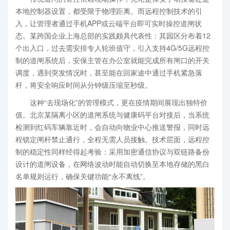
本地控制器设置，都受限于物理距离。而远程控制技术的引
入，让管理者通过手机APP或云端平台即可实时操控道闸状
态。某跨国企业上海总部的实践颇具代表性：其园区分布着12
个出入口，过去需安排专人轮班值守，引入支持4G/5G远程控
制的道闸系统后，安保主管在办公室就能完成所有闸口的开关
调度，遇到突发情况时，甚至能在回家途中通过手机紧急落
杆，将安全响应时间从分钟级压缩至秒级。
这种“去现场化”的管理模式，更在疫情期间展现出独特价
值。北京某隔离小区的道闸系统与健康码平台对接后，当系统
检测到红码车辆靠近时，会自动向物业中心推送警报，同时远
程锁定闸杆禁止通行，全程无需人员接触。技术层面，远程控
制的稳定性同样经得起考验：采用加密通信协议与双链路备份
设计的道闸设备，在网络波动时能自动切换至本地存储的黑白
名单规则运行，确保关键功能“永不离线”。