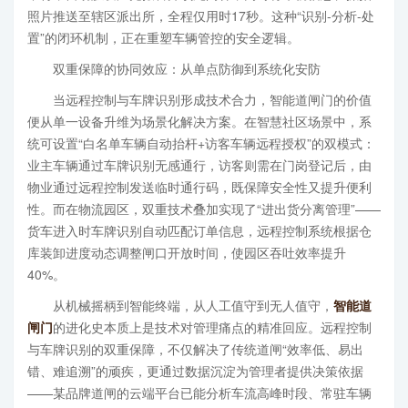
照片推送至辖区派出所，全程仅用时17秒。这种“识别-分析-处
置”的闭环机制，正在重塑车辆管控的安全逻辑。
双重保障的协同效应：从单点防御到系统化安防
当远程控制与车牌识别形成技术合力，智能道闸门的价值
便从单一设备升维为场景化解决方案。在智慧社区场景中，系
统可设置“白名单车辆自动抬杆+访客车辆远程授权”的双模式：
业主车辆通过车牌识别无感通行，访客则需在门岗登记后，由
物业通过远程控制发送临时通行码，既保障安全性又提升便利
性。而在物流园区，双重技术叠加实现了“进出货分离管理”——
货车进入时车牌识别自动匹配订单信息，远程控制系统根据仓
库装卸进度动态调整闸口开放时间，使园区吞吐效率提升
40%。
从机械摇柄到智能终端，从人工值守到无人值守，
智能道
闸门
的进化史本质上是技术对管理痛点的精准回应。远程控制
与车牌识别的双重保障，不仅解决了传统道闸“效率低、易出
错、难追溯”的顽疾，更通过数据沉淀为管理者提供决策依据
——某品牌道闸的云端平台已能分析车流高峰时段、常驻车辆