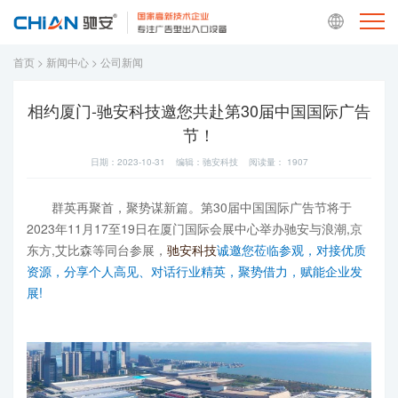
首页
>
新闻中心
>
公司新闻
相约厦门-驰安科技邀您共赴第30届中国国际广告
节！
日期：2023-10-31 编辑：驰安科技 阅读量：
1907
群英再聚首，聚势谋新篇。第30届中国国际广告节将于
2023年11月17至19日在厦门国际会展中心举办驰安与浪潮,京
东方,艾比森等同台参展，
驰安科技
诚邀您莅临参观，对接优质
资源，分享个人高见、对话行业精英，聚势借力，赋能企业发
展!