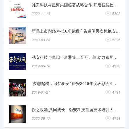
驰安科技与星河集团签署战略合作,开启智慧社区新时代
2020-11-14
5302
新品上市|驰安科技6米超级广告道闸再次惊艳安防行业
2019-03-28
5296
驰安科技与阜阳一道通签上百万订单 助力布局华东市场
2019-05-18
4970
“梦想起航，追梦驰安” 驰安2018年度表彰会圆满落幕！
2019-01-21
4794
授之以渔,共同成长—驰安科技首届技术培训大会召开！
2020-09-17
4753